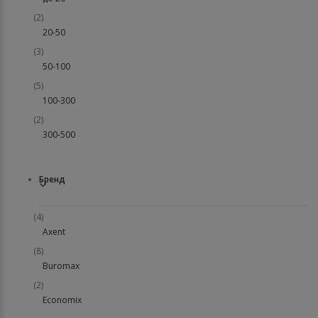
(2)
20-50
(3)
50-100
(5)
100-300
(2)
300-500
Бренд
(4)
Axent
(8)
Buromax
(2)
Economix