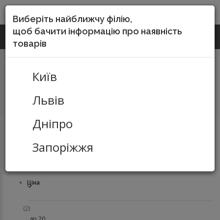
DO-SERVICE
Виберіть найближчу філію,
щоб бачити інформацію про наявність
(067) 252-55-15
КИЇВ
Зворотній виклик
товарів
Київ
Львів
Дніпро
Пакувальні матеріали
Товари для пакування
Гумки для
Запоріжжя
грошей
Ціна
(2)
до 20