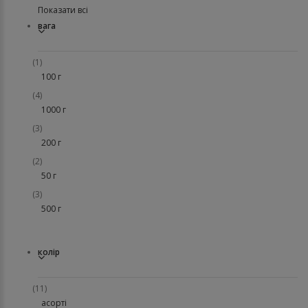
Показати всі
вага
(1)
100 г
(4)
1000 г
(3)
200 г
(2)
50 г
(3)
500 г
колір
(11)
асорті