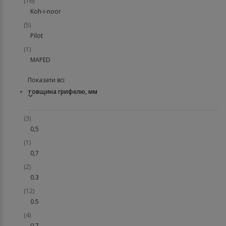
(16)
Koh-i-noor
(5)
Pilot
(1)
MAPED
Показати всі
товщина грифелю, мм
(3)
0,5
(1)
0,7
(2)
0.3
(12)
0.5
(4)
0.7