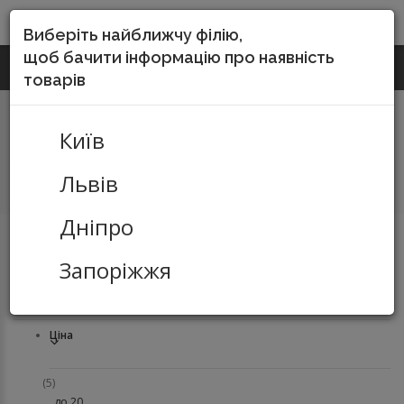
DO-SERVICE
Виберіть найближчу філію,
щоб бачити інформацію про наявність
(067) 252-55-15
КИЇВ
Зворотній виклик
товарів
Київ
Львів
Дніпро
Канцелярські товари
Письмове приладдя
Олівці
Запоріжжя
механічні, стрижні
Ціна
(5)
до 20