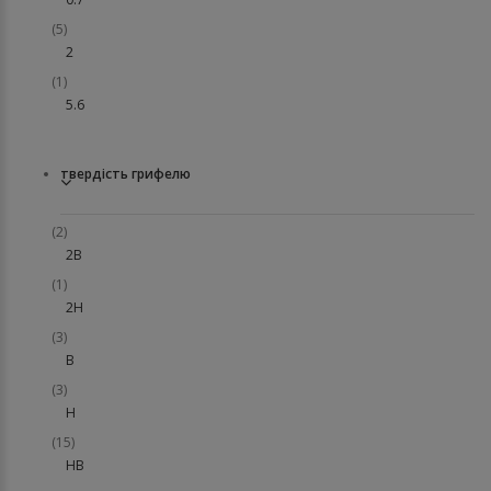
(5)
2
(1)
5.6
твердість грифелю
(2)
2В
(1)
2Н
(3)
В
(3)
Н
(15)
НВ