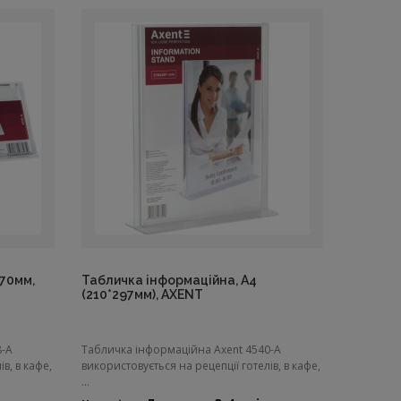
*70мм,
Табличка інформаційна, А4
(210*297мм), AXENT
8-A
Табличка інформаційна Axent 4540-A
в, в кафе,
використовується на рецепції готелів, в кафе,
...