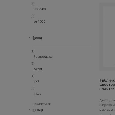
(3)
300-500
(5)
от 1000
Бренд
(1)
Распродажа
(5)
Axent
(1)
Табличк
2x3
двостор
(8)
пластик
Інше
Двусторо
Показати всі
широко и
рекламы и 
розмір