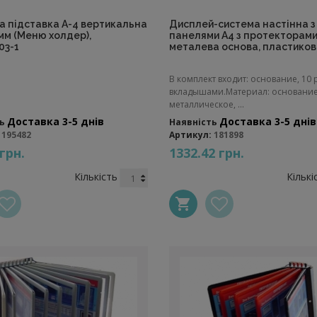
а підставка А-4 вертикальна
Дисплей-система настінна з
мм (Меню холдер),
панелями A4 з протекторами
03-1
металева основа, пластиков
В комплект входит: основание, 10 
вкладышами.Материал: основани
металлическое, ...
Доставка 3-5 днів
Доставка 3-5 днів
ь
Наявність
195482
Артикул:
181898
 грн.
1332.42 грн.
Кількість
Кількі