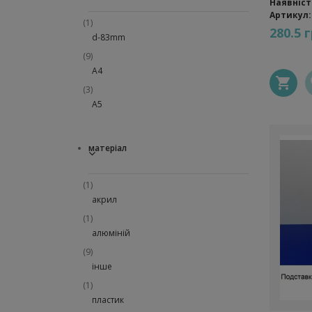
Наявніст
Артикул:
(1)
280.5 г
d-83mm
(9)
А4
(3)
А5
матеріал
(1)
акрил
(1)
алюміній
(9)
інше
(1)
пластик