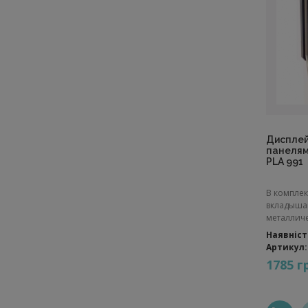
Дисплей
панелями
PLA 991
В комплек
вкладыша
металличес
Наявніст
Артикул:
1785 г