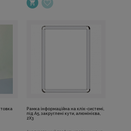
нтовка
Рамка інформаційна на клік-системі,
під А5, закруглені кути, алюмінієва,
2Х3