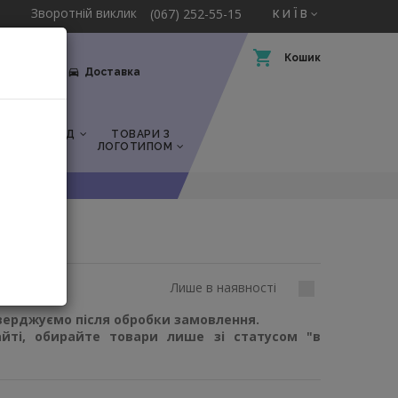
Зворотній виклик
(067) 252-55-15
КИЇВ
Кошик
Оплата
Доставка
СЬКІ
ПОСУД
ТОВАРИ З
ЛОГОТИПОМ
Лише в наявності
тверджуємо після обробки замовлення.
йті, обирайте товари лише зі статусом "в