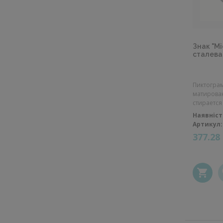
Знак "Мі
сталева,
Пиктограм
матирова
стирается .
Наявніст
Артикул:
377.28