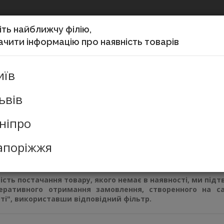
ть найближчу філію,
чити інформацію про наявність товарів
Мій кабінет
иїв
ЛЯ
ТОВАРИ ДЛЯ
ТЕХНІКА ДЛЯ
ПРОДУКТИ
ГОСПОДАР
БАНКІВ
ОФІСУ
ХАРЧУВАННЯ
ТОВАРИ
ьвів
ніпро
ормаційні таблички, дисплей-системи, екрани
апоріжжя
ння
За замовчуванням
сть постачання товару, якого немає в наявності, ми під
еративного отримання замовлення, створенного на са
ті", використавши відповідний фільтр.