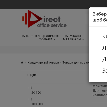
Вибері
щоб ба
К
ПАПІР
КАНЦЕЛЯРСЬКІ
ПАКУВАЛЬНІ
ТОВАРИ Д
ТОВАРИ
МАТЕРІАЛИ
ШКОЛИ
Л
Д
Канцелярські товари
Товари для презентацій
Інф
З
Ціна
Сортува
Можливі
(1)
Для оп
50-100
наявнос
(6)
100-300