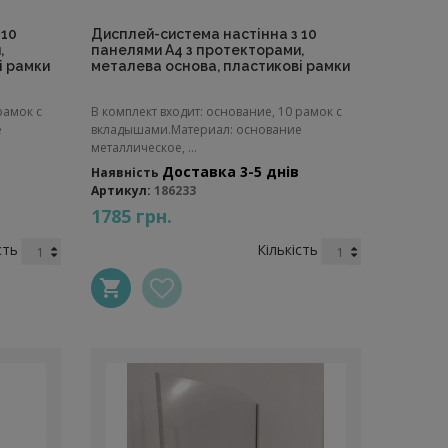
 10
Дисплей-система настінна з 10
,
панелями A4 з протекторами,
і рамки
металева основа, пластикові рамки
рамок с
В комплект входит: основание, 10 рамок с
е
вкладышами.Материал: основание
металлическое, ...
Доставка 3-5 днів
Наявність
Артикул:
186233
1785 грн.
сть
Кількість