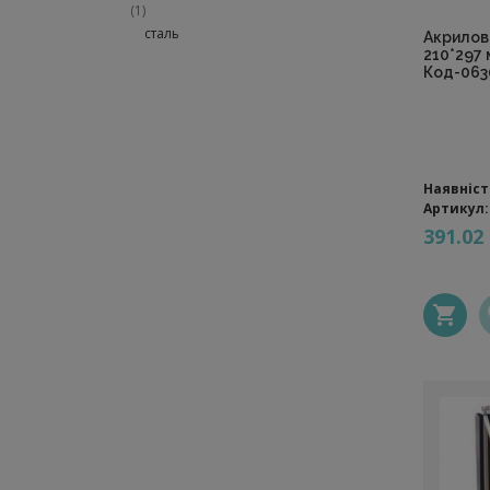
(1)
сталь
Акрилов
210*297 
Код-063
Наявніст
Артикул:
391.02