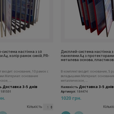
-система настінна з 10
Дисплей-система настінна з
 A4, колір рамок синій, PR-
панелями A4 з протекторами
металева основа, пластиков
т входит: основание, 10 рамок с
В комплект входит: основание, 5 р
ми.Материал: основание
вкладышами.Материал: основани
кое, ...
металлическое, ...
Доставка 3-5 днів
Доставка 3-5 днів
ь
Наявність
181551
Артикул:
184474
рн.
1020 грн.
Кількість
Кількі