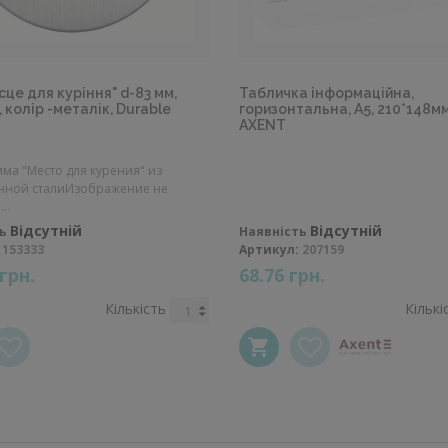
сце для куріння" d-83 мм,
Табличка інформаційна,
 колір -металік, Durable
горизонтальна, A5, 210*148мм,
AXENT
ма "Место для курения" из
нной сталиИзображение не
..
Відсутній
Відсутній
ь
Наявність
153333
Артикул:
207159
 грн.
68.76 грн.
Кількість
Кількі