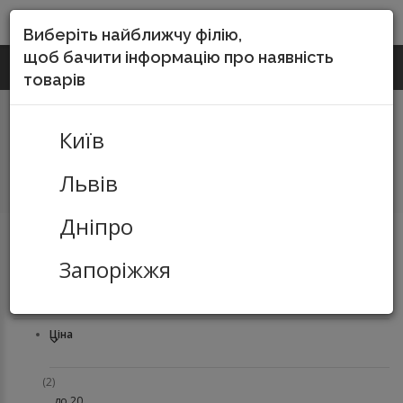
DO-SERVICE
Виберіть найближчу філію,
щоб бачити інформацію про наявність
(067) 252-55-15
КИЇВ
Зворотній виклик
товарів
Київ
Львів
Дніпро
Канцелярські товари
Продукція з паперу
Листівки та
Запоріжжя
грамоти
Ціна
(2)
до 20