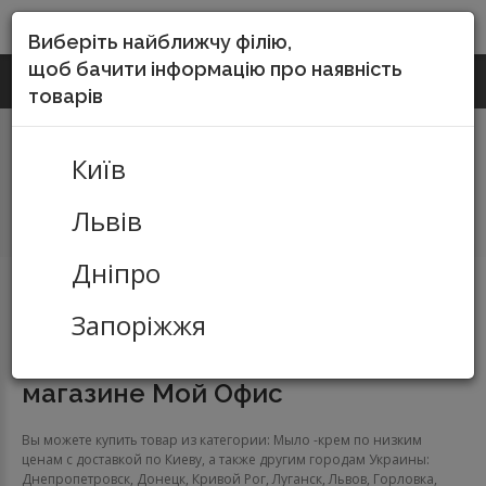
DO-SERVICE
Виберіть найближчу філію,
щоб бачити інформацію про наявність
(067) 252-55-15
КИЇВ
Зворотній виклик
товарів
Київ
Львів
Дніпро
Хозтовары и продукты питания
Мыло
47.11 Мыло -крем
Запоріжжя
Мыло -крем в интернет-
магазине Мой Офис
Вы можете купить товар из категории: Мыло -крем по низким
ценам с доставкой по Киеву, а также другим городам Украины:
Днепропетровск, Донецк, Кривой Рог, Луганск, Львов, Горловка,