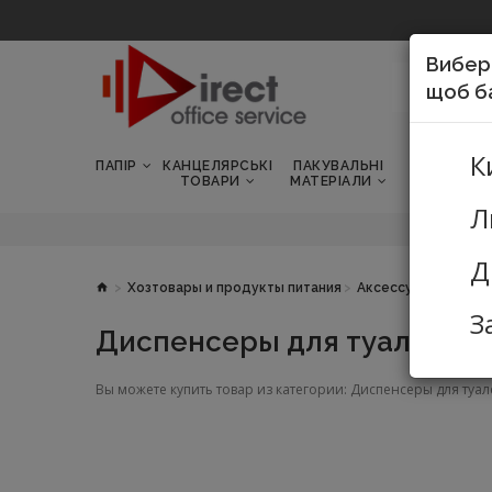
Вибері
щоб ба
К
ПАПІР
КАНЦЕЛЯРСЬКІ
ПАКУВАЛЬНІ
ТОВАРИ Д
ТОВАРИ
МАТЕРІАЛИ
ШКОЛИ
Л
Д
Хозтовары и продукты питания
Аксессуары для ги
З
Диспенсеры для туалетной
Вы можете купить товар из категории: Диспенсеры для туал