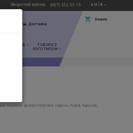
Зворотній виклик
(067) 252-55-15
КИЇВ
Кошик
Оплата
Доставка
СЬКІ
ПОСУД
ТОВАРИ З
ЛОГОТИПОМ
 Офис
дам Украины: Днепропетровск, Одесса, Львов, Харьков,_