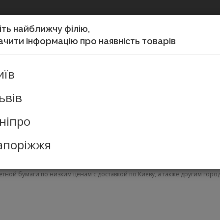
ть найближчу філію,
чити інформацію про наявність товарів
Мій кабінет
иїв
ЛЯ
ТОВАРИ ДЛЯ
ТЕХНІКА ДЛЯ
ПРОДУКТИ
ГОСПОДАР
БАНКІВ
ОФІСУ
ХАРЧУВАННЯ
ТОВАРИ
ьвів
ніпро
гиенических комнат
44.16 Диспенсеры для туалетной бумаги
апоріжжя
 бумаги в интернет-магазине Мой
етной бумаги по низким ценам с доставкой по Киеву, а также другим горо