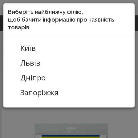
DO-SERVICE
Виберіть найближчу філію,
щоб бачити інформацію про наявність
(067) 252-55-15
КИЇВ
Зворотній виклик
товарів
Київ
Львів
Дніпро
Папір
Папір форматний для друку
Фотопапір
Фотопапір
Запоріжжя
глянцевий А4,120 г/м2 20 аркушів BUROMAX